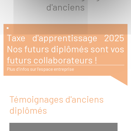
d'anciens
Taxe d'apprentissage 2025
Nos futurs diplômés sont vos
futurs collaborateurs !
Plus d'infos sur l'espace entreprise
Témoignages d'anciens
diplômés